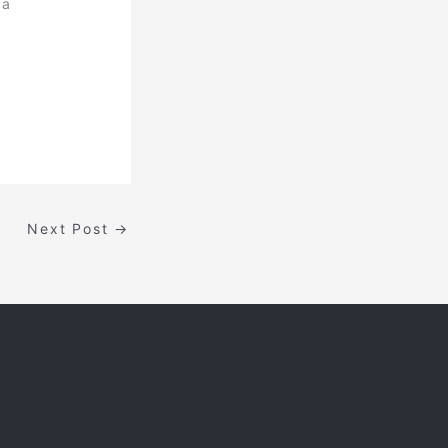
ia
Next Post
→