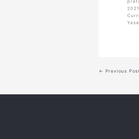
prát
2021
Curr
Yase
←
Previous Pos