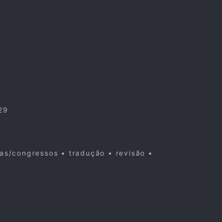
29
cas/congressos • tradução • revisão •