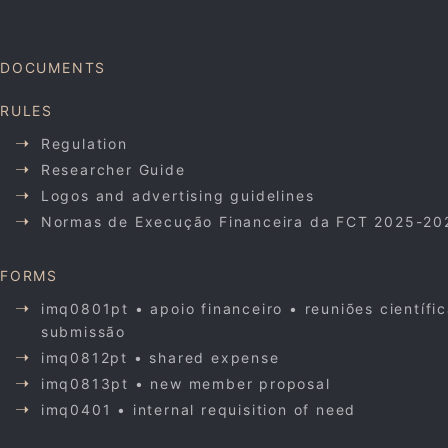
DOCUMENTS
RULES
Regulation
Researcher Guide
Logos and advertising guidelines
Normas de Execução Financeira da FCT 2025-20
FORMS
imq0801pt • apoio financeiro • reuniões científi
submissão
imq0812pt • shared expense
imq0813pt • new member proposal
imq0401 • internal requisition of need