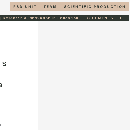
R&D UNIT
TEAM
SCIENTIFIC PRODUCTION
] Research & Innovation in Education
DOCUMENTS
PT
:
as
a
e