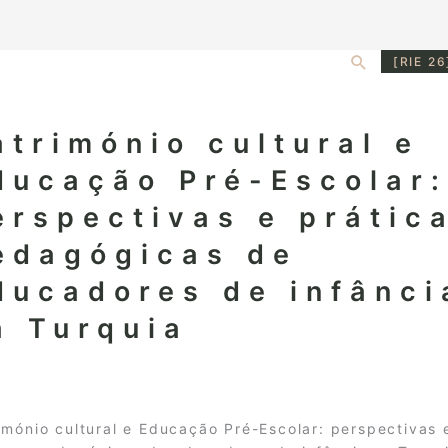
Search
[RIE 26
atrimónio cultural e
ducação Pré-Escolar
erspectivas e prátic
edagógicas de
ducadores de infânci
a Turquia
imónio cultural e Educação Pré-Escolar: perspectivas 