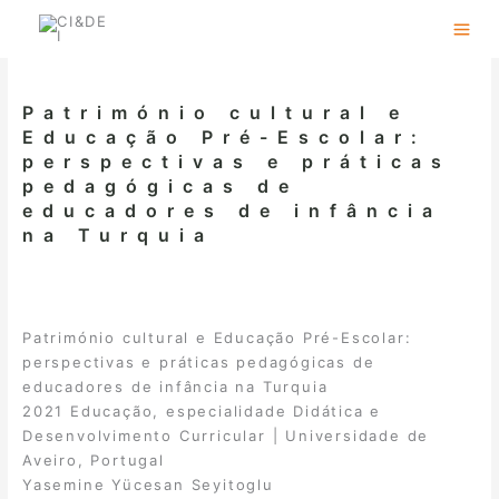
Skip
to
content
Património cultural e
Educação Pré-Escolar:
perspectivas e práticas
pedagógicas de
educadores de infância
na Turquia
Património cultural e Educação Pré-Escolar:
perspectivas e práticas pedagógicas de
educadores de infância na Turquia
2021 Educação, especialidade Didática e
Desenvolvimento Curricular | Universidade de
Aveiro, Portugal
Yasemine Yücesan Seyitoglu