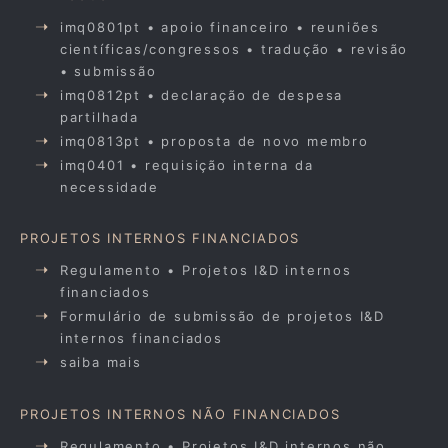
imq0801pt • apoio financeiro • reuniões
científicas/congressos • tradução • revisão
• submissão
imq0812pt • declaração de despesa
partilhada
imq0813pt • proposta de novo membro
imq0401 • requisição interna da
necessidade
PROJETOS INTERNOS FINANCIADOS
Regulamento • Projetos I&D internos
financiados
Formulário de submissão de projetos I&D
internos financiados
saiba mais
PROJETOS INTERNOS NÃO FINANCIADOS
Regulamento • Projetos I&D internos não