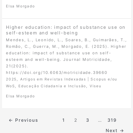
Elsa Morgado
Higher education: impact of substance use on
self-esteem and well-being
Mendes, L., Leonido, L., Soares, B., Guimarães, T.,
Romão, C., Guerra, M., Morgado, E. (2025). Higher
education: impact of substance use on self-
esteem and well-being. Journal Motricidade,
21(2025).
https://doi.org/10.6063/motricidade.39660
,
2025
Artigos em Revistas Indexadas | Scopus e/ou
,
,
WoS
Educação Cidadania e Inclusão
Viseu
Elsa Morgado
←
Previous
1
2
3
…
319
Next
→