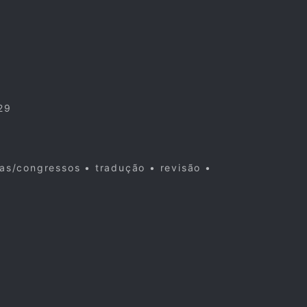
29
cas/congressos • tradução • revisão •