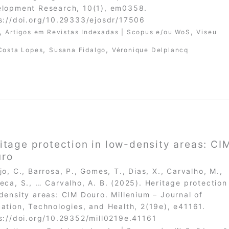
lopment Research, 10(1), em0358.
s://doi.org/10.29333/ejosdr/17506
,
,
Artigos em Revistas Indexadas | Scopus e/ou WoS
Viseu
,
,
Costa Lopes
Susana Fidalgo
Véronique Delplancq
itage protection in low-density areas: CI
uro
jo, C., Barrosa, P., Gomes, T., Dias, X., Carvalho, M.,
eca, S., … Carvalho, A. B. (2025). Heritage protection
density areas: CIM Douro. Millenium – Journal of
ation, Technologies, and Health, 2(19e), e41161.
s://doi.org/10.29352/mill0219e.41161