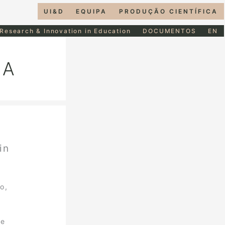
UI&D
EQUIPA
PRODUÇÃO CIENTÍFICA
 Research & Innovation in Education
DOCUMENTOS
EN
CA
in
o,
le