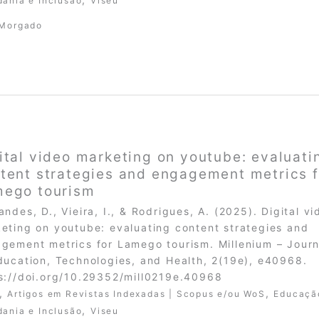
dania e Inclusão
Viseu
 Morgado
ital video marketing on youtube: evaluati
tent strategies and engagement metrics f
ego tourism
andes, D., Vieira, I., & Rodrigues, A. (2025). Digital vi
eting on youtube: evaluating content strategies and
gement metrics for Lamego tourism. Millenium – Journ
ducation, Technologies, and Health, 2(19e), e40968.
s://doi.org/10.29352/mill0219e.40968
,
,
Artigos em Revistas Indexadas | Scopus e/ou WoS
Educaçã
,
dania e Inclusão
Viseu