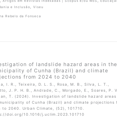
,
,
Artigos em Revistas Indexadas | Scopus e/ou WoS
Educaçã
,
dania e Inclusão
Viseu
na Rebelo da Fonseca
estigation of landslide hazard areas in th
icipality of Cunha (Brazil) and climate
jections from 2024 to 2040
a, I. R., Teixeira, D. L. S., Rosa, M. B., Silva, L. T.,
to, J. P. H. B., Andrade, C., Morgado, E., Soares, P. V
an, T. (2024). Investigation of landslide hazard areas
municipality of Cunha (Brazil) and climate projections
 to 2040. Urban Climate, (52), 101710.
s://doi.org/10.1016/j.uclim.2023.101710