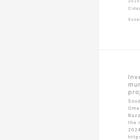
2025
Cida
Susa
Inv
mun
pro
Souz
Omet
Bazz
the 
2024
http