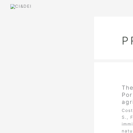
Skip
to
content
P
The
Por
agr
Cost
S., 
immi
natu