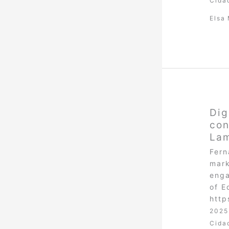
Cida
Elsa
Dig
con
Lam
Fern
mark
enga
of E
http
2025
Cida