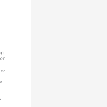
ng
or
deo
al
o