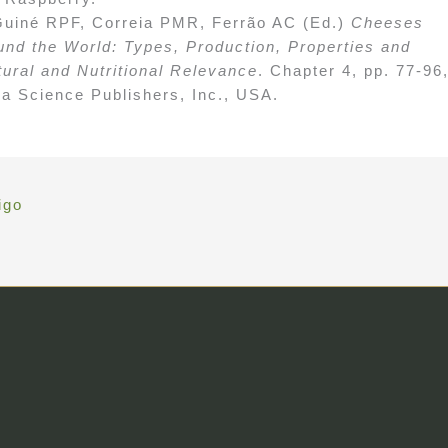
Guiné RPF, Correia PMR, Ferrão AC (Ed.)
Cheeses
und the World: Types, Production, Properties and
tural and Nutritional Relevance
. Chapter 4, pp. 77-96
a Science Publishers, Inc., USA.
igo