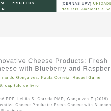
PA
PROJETOS
[CERNAS-UPV]
UNIDADE
Naturais, Ambiente e S
EN
novative Cheese Products: Fresh
eese with Blueberry and Raspber
ernando Gonçalves
,
Paula Correia
,
Raquel Guiné
9
,
capítulo de livro
né RPF, Leitão S, Correia PMR, Gonçalves F (2019)
ovative Cheese Products: Fresh Cheese with Blueber
 Raspberry.