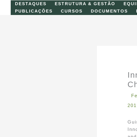
Skip
DESTAQUES
ESTRUTURA & GESTÃO
EQUI
to
PUBLICAÇÕES
CURSOS
DOCUMENTOS
content
In
Ch
F
201
Gui
Inn
and