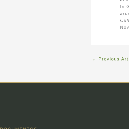
In 
aro
Cul
Nov
←
Previous Art