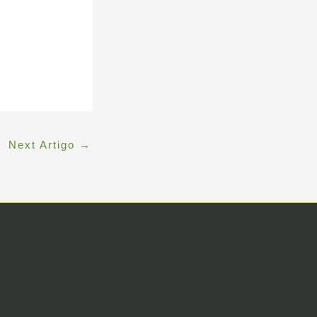
,
Next Artigo
→