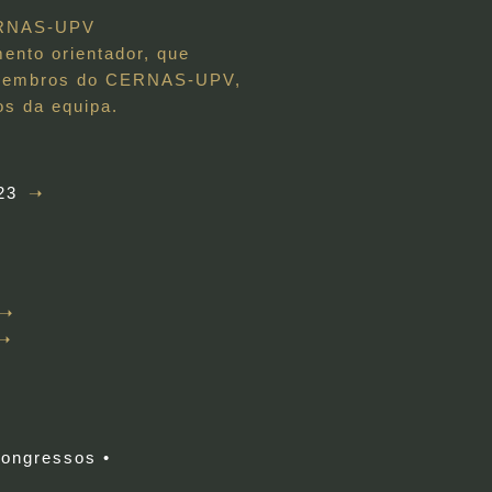
CERNAS-UPV
nto orientador, que
os membros do CERNAS-UPV,
os da equipa.
23
congressos •