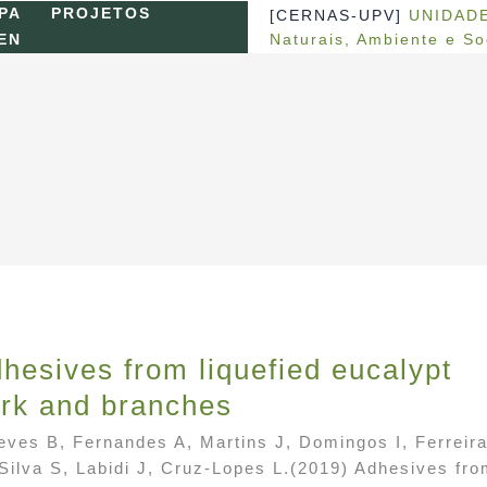
PA
PROJETOS
[CERNAS-UPV]
UNIDADE
Naturais, Ambiente e S
EN
hesives from liquefied eucalypt
rk and branches
eves B, Fernandes A, Martins J, Domingos I, Ferreira
Silva S, Labidi J, Cruz-Lopes L.(2019) Adhesives fr