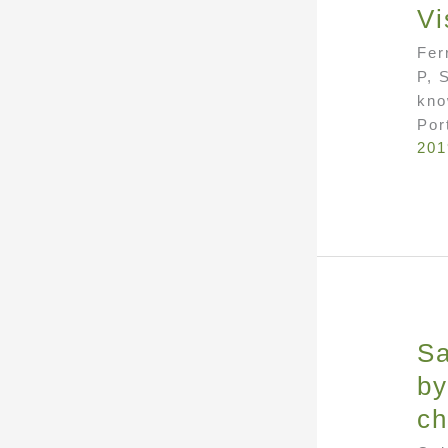
Vi
Fer
P, 
kno
Por
201
Sa
by
ch