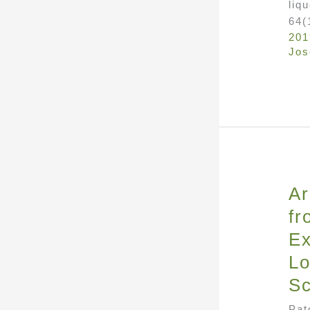
liq
64(
201
Jos
Ar
fr
Ex
Lo
Sc
Pat