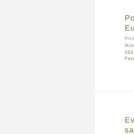
Po
E
Vic
Mod
201
Fer
Ev
sa