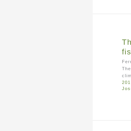
Th
fi
Fer
The
cli
201
Jos