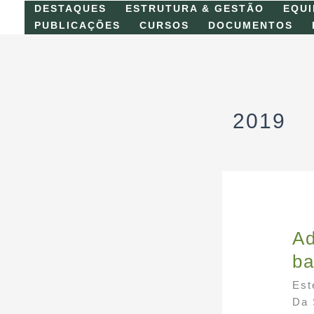
Skip
DESTAQUES
ESTRUTURA & GESTÃO
EQUI
to
PUBLICAÇÕES
CURSOS
DOCUMENTOS
content
2019
Ad
ba
Est
Da 