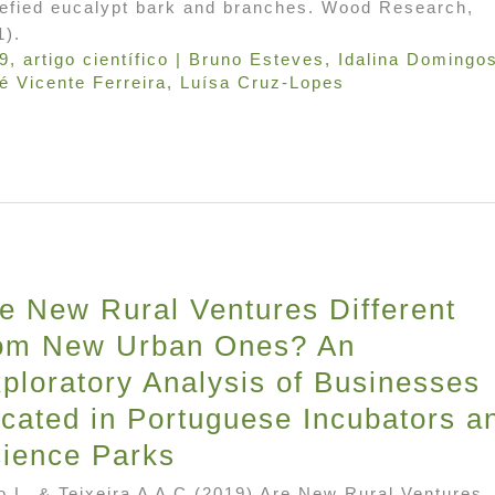
uefied eucalypt bark and branches. Wood Research,
1).
9
,
artigo científico
|
Bruno Esteves
,
Idalina Domingo
é Vicente Ferreira
,
Luísa Cruz-Lopes
e New Rural Ventures Different
om New Urban Ones? An
ploratory Analysis of Businesses
cated in Portuguese Incubators a
ience Parks
o L, & Teixeira A A C (2019) Are New Rural Ventures