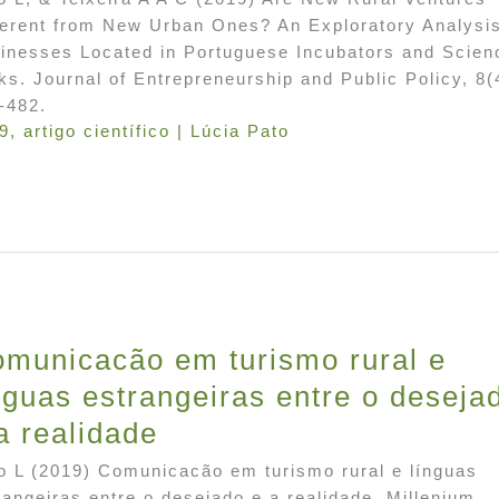
ferent from New Urban Ones? An Exploratory Analysis
inesses Located in Portuguese Incubators and Scien
ks. Journal of Entrepreneurship and Public Policy, 8(
-482.
9
,
artigo científico
|
Lúcia Pato
municacão em turismo rural e
nguas estrangeiras entre o deseja
a realidade
o L (2019) Comunicacão em turismo rural e línguas
rangeiras entre o desejado e a realidade. Millenium