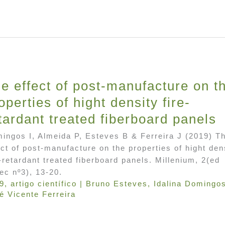
e effect of post-manufacture on t
operties of hight density fire-
tardant treated fiberboard panels
ingos I, Almeida P, Esteves B & Ferreira J (2019) T
ect of post-manufacture on the properties of hight den
e-retardant treated fiberboard panels. Millenium, 2(ed
ec nº3), 13-20.
9
,
artigo científico
|
Bruno Esteves
,
Idalina Domingo
é Vicente Ferreira