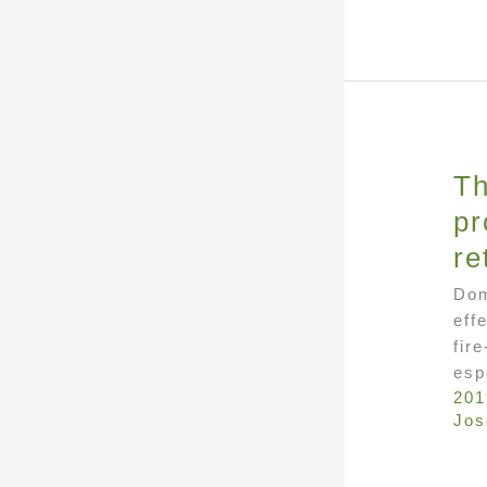
Th
pr
re
Dom
eff
fir
esp
201
Jos