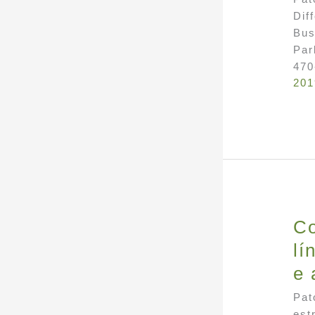
Dif
Bus
Par
470
201
Co
lí
e 
Pat
est