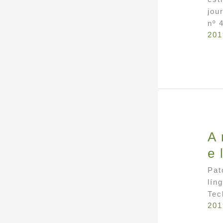
jou
nº 
201
A 
e 
Pat
lín
Tec
201