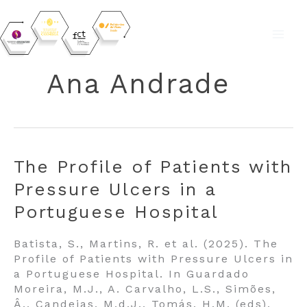
Skip
to
Ana Andrade
content
The Profile of Patients with
Pressure Ulcers in a
Portuguese Hospital
Batista, S., Martins, R. et al. (2025). The
Profile of Patients with Pressure Ulcers in
a Portuguese Hospital. In Guardado
Moreira, M.J., A. Carvalho, L.S., Simões,
Â., Candeias, M.d.J., Tomás, H.M. (eds),