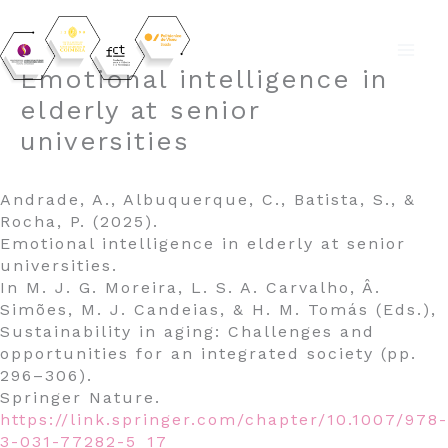
Skip
Emotional intelligence in
to
elderly at senior
content
universities
Andrade, A., Albuquerque, C., Batista, S., &
Rocha, P. (2025).
Emotional intelligence in elderly at senior
universities.
In M. J. G. Moreira, L. S. A. Carvalho, Â.
Simões, M. J. Candeias, & H. M. Tomás (Eds.),
Sustainability in aging: Challenges and
opportunities for an integrated society (pp.
296–306).
Springer Nature.
https://link.springer.com/chapter/10.1007/978-
3-031-77282-5_17