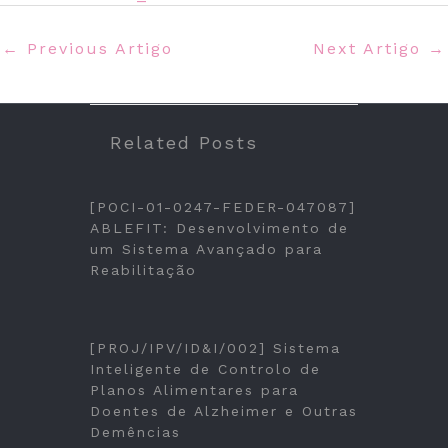
←
Previous Artigo
Next Artigo
→
Related Posts
[POCI-01-0247-FEDER-047087]
ABLEFIT: Desenvolvimento de
um Sistema Avançado para
Reabilitação
[PROJ/IPV/ID&I/002] Sistema
Inteligente de Controlo de
Planos Alimentares para
Doentes de Alzheimer e Outras
Demências