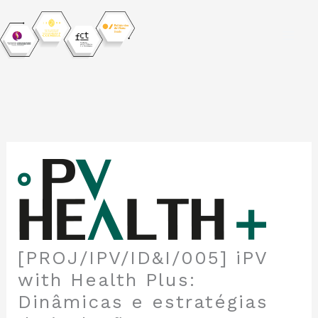
Skip
to
content
[PROJ/IPV/ID&I/005] iPV
with Health Plus:
Dinâmicas e estratégias