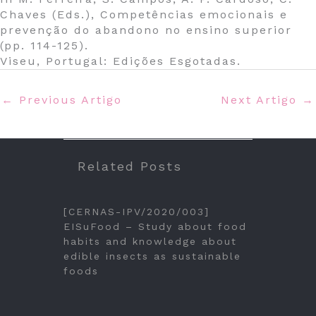
Chaves (Eds.), Competências emocionais e
prevenção do abandono no ensino superior
(pp. 114-125).
Viseu, Portugal: Edições Esgotadas.
←
Previous Artigo
Next Artigo
→
Related Posts
[CERNAS-IPV/2020/003]
EISuFood – Study about food
habits and knowledge about
edible insects as sustainable
foods