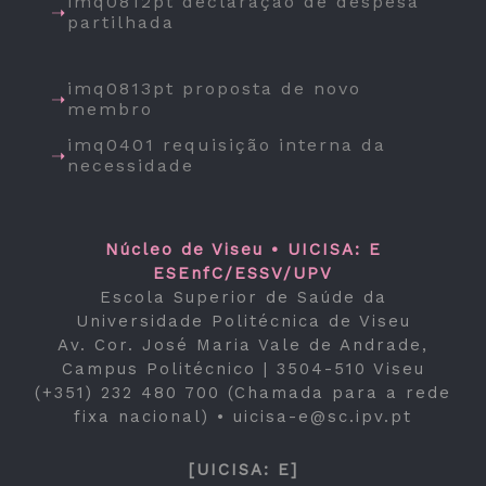
imq0812pt declaração de despesa
partilhada
imq0813pt proposta de novo
membro
imq0401 requisição interna da
necessidade
Núcleo de Viseu • UICISA: E
ESEnfC/ESSV/UPV
Escola Superior de Saúde da
Universidade Politécnica de Viseu
Av. Cor. José Maria Vale de Andrade,
Campus Politécnico | 3504-510 Viseu
(+351) 232 480 700 (Chamada para a rede
fixa nacional) •
uicisa-e@sc.ipv.pt
[UICISA: E]