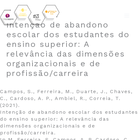
Skip
Intenção de abandono
to
escolar dos estudantes do
content
ensino superior: A
relevância das dimensões
organizacionais e de
profissão/carreira
Campos, S., Ferreira, M., Duarte, J., Chaves,
C., Cardoso, A. P., Ambiel, R., Correia, T.
(2021).
Intenção de abandono escolar dos estudantes
do ensino superior: A relevância das
dimensões organizacionais e de
profissão/carreira.
In M. Ferreira, S. Campos, A. P. Cardoso, C.