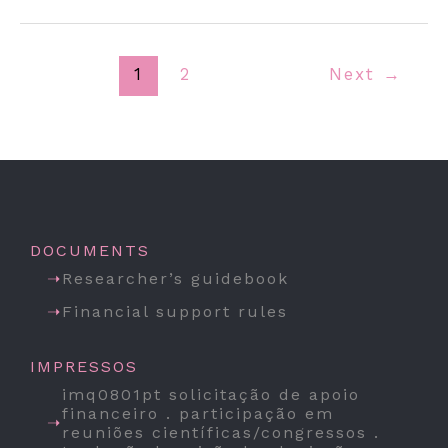
1
2
Next
→
DOCUMENTS
Researcher’s guidebook
Financial support rules
IMPRESSOS
imq0801pt solicitação de apoio
financeiro . participação em
reuniões científicas/congressos .