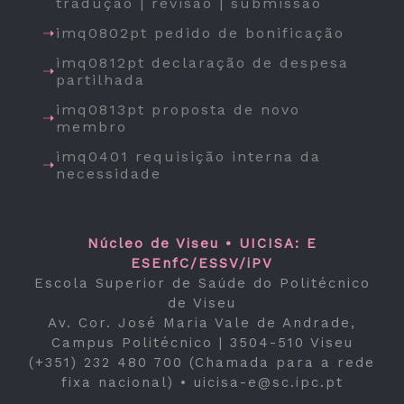
tradução | revisão | submissão
imq0802pt pedido de bonificação
imq0812pt declaração de despesa
partilhada
imq0813pt proposta de novo
membro
imq0401 requisição interna da
necessidade
Núcleo de Viseu • UICISA: E
ESEnfC/ESSV/iPV
Escola Superior de Saúde do Politécnico
de Viseu
Av. Cor. José Maria Vale de Andrade,
Campus Politécnico | 3504-510 Viseu
(+351) 232 480 700 (Chamada para a rede
fixa nacional) •
uicisa-e@sc.ipc.pt