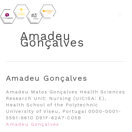
Skip
to
Amadeu
content
Gonçalves
Amadeu Gonçalves
Amadeu Matos Gonçalves Health Sciences
Research Unit: Nursing (UICISA: E),
Health School of the Polytechnic
University of Viseu, Portugal 0000-0001-
5591-9610 D91F-62A7-C05B
Amadeu Gonçalves