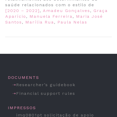
saúde relacionados com o estilo de
[2020 – 2022]
,
Amadeu Gonçalves
,
Graça
Aparício
,
Manuela Ferreira
,
Maria José
Santos
,
Marília Rua
,
Paula Nelas
DOCUMENTS
Researcher’s guidebook
Financial support rules
IMPRESSOS
imq0801pt solicitação de apoio