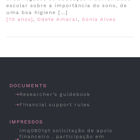
escolar sobre a importância do sono, de
uma boa higiene […]
[10 anos]
,
Odete Amaral
,
Sónia Alves
DOCUMENTS
Researcher’s guidebook
Financial support rules
IMPRESSOS
imq0801pt solicitação de apoio
financeiro . participação em