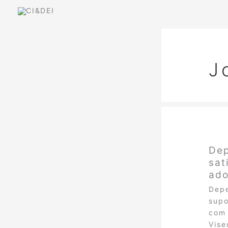
Skip
to
content
J
Dep
sat
ado
Depe
supo
com 
Vise