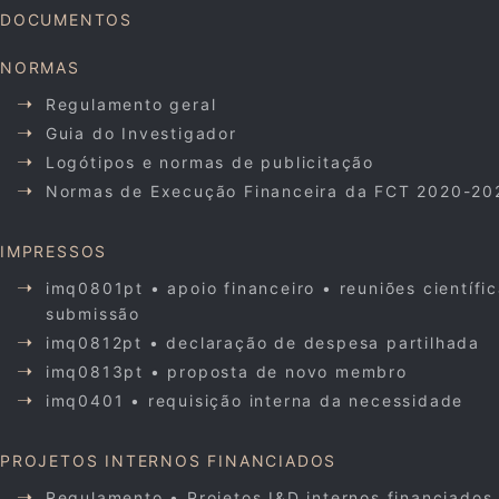
DOCUMENTOS
NORMAS
Regulamento geral
Guia do Investigador
Logótipos e normas de publicitação
Normas de Execução Financeira da FCT 2020-20
IMPRESSOS
imq0801pt • apoio financeiro • reuniões científi
submissão
imq0812pt • declaração de despesa partilhada
imq0813pt • proposta de novo membro
imq0401 • requisição interna da necessidade
PROJETOS INTERNOS FINANCIADOS
Regulamento • Projetos I&D internos financiados