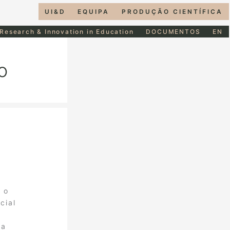
UI&D
EQUIPA
PRODUÇÃO CIENTÍFICA
 Research & Innovation in Education
DOCUMENTOS
EN
o
 o
cial
ia