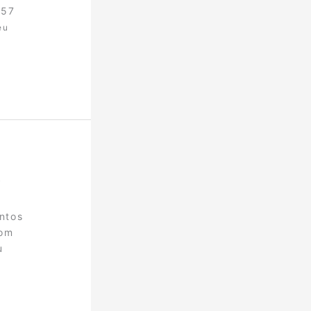
057
eu
e
ntos
com
u