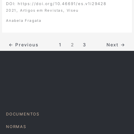
DOI: https://doi.org/10.46691/es.v1i29428
,
,
2021
Artigos em Revistas
Viseu
Anabela Fragata
←
Previous
1
2
3
Next
→
DOCUMENTOS
NORMAS