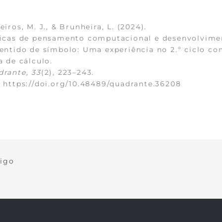
eiros, M. J., & Brunheira, L. (2024).
ticas de pensamento computacional e desenvolvime
entido de símbolo: Uma experiência no 2.º ciclo co
a de cálculo.
rante, 33
(2), 223–243.
:
https://doi.org/10.48489/quadrante.36208
tigo