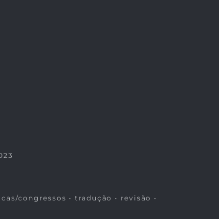
023
icas/congressos • tradução • revisão •