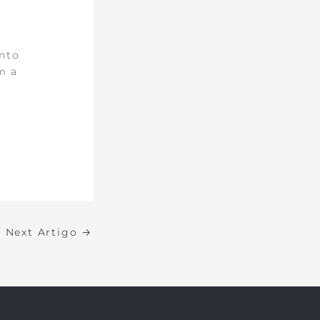
nto
m a
Next Artigo
→