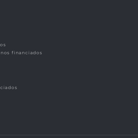
dos
rnos financiados
nciados