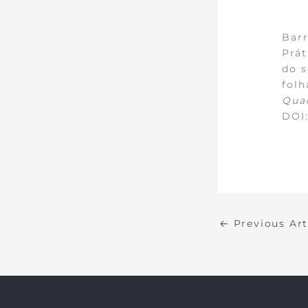
Barr
Prá
do s
folh
Quad
DOI
←
Previous Ar