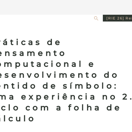
Search
[RIE 26] R
ráticas de
ensamento
omputacional e
esenvolvimento do
entido de símbolo:
ma experiência no 2
iclo com a folha de
álculo