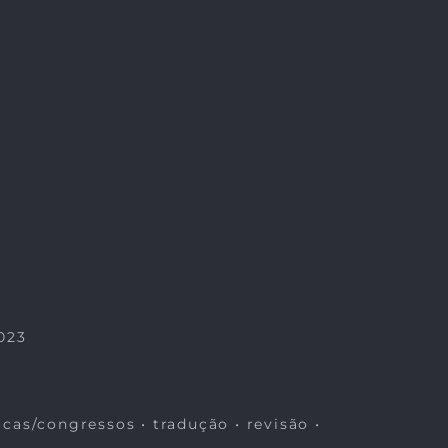
023
icas/congressos • tradução • revisão •