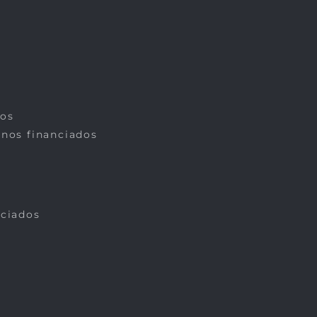
dos
rnos financiados
nciados