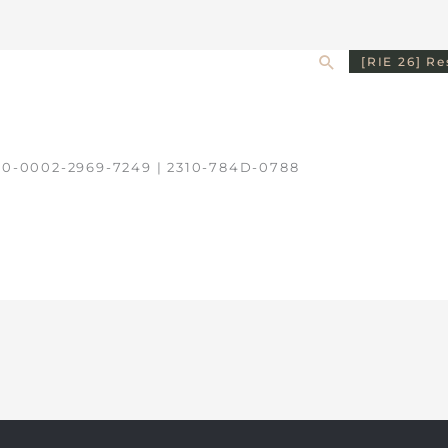
Search
[RIE 26] R
0-0002-2969-7249
|
2310-784D-0788