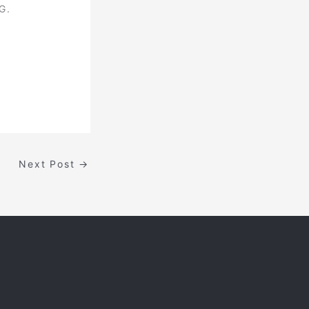
G.
Next Post
→