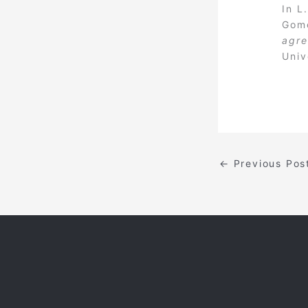
In L
Gome
agre
Univ
←
Previous Pos