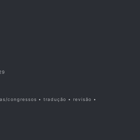
29
cas/congressos • tradução • revisão •