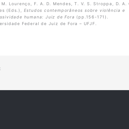
. M. Lourenço, F. A. D. Mendes, T. V. S. Stroppa, D. A. 
s (Eds.),
Estudos contemporâneos sobre violência e
ssividade humana: Juiz de Fora
(pp.156-171).
ersidade Federal de Juiz de Fora – UFJF.
t