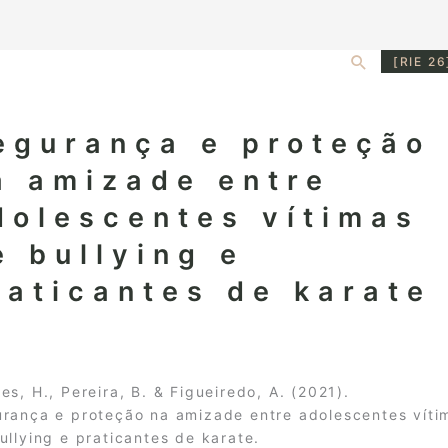
Search
[RIE 26
egurança e proteção
a amizade entre
dolescentes vítimas
e bullying e
raticantes de karate
es, H., Pereira, B. & Figueiredo, A. (2021).
rança e proteção na amizade entre adolescentes víti
ullying e praticantes de karate.