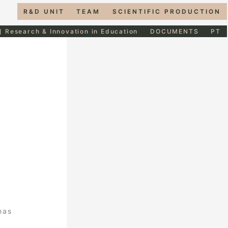
R&D UNIT
TEAM
SCIENTIFIC PRODUCTION
] Research & Innovation in Education
DOCUMENTS
PT
mas