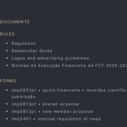
DOCUMENTS
RULES
Regulation
Researcher Guide
Logos and advertising guidelines
Normas de Execução Financeira da FCT 2025-20
FORMS
imq0801pt • apoio financeiro • reuniões científi
submissão
imq0812pt • shared expense
imq0813pt • new member proposal
imq0401 • internal requisition of need