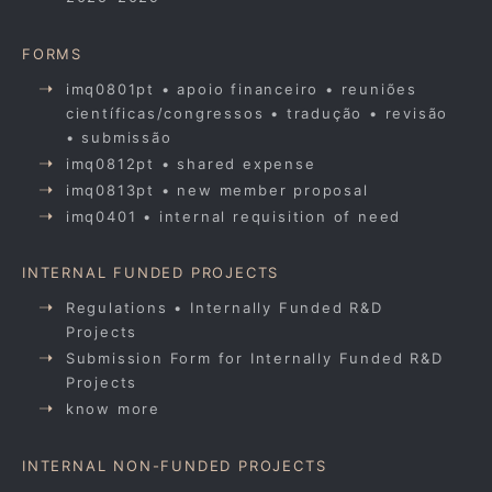
FORMS
imq0801pt • apoio financeiro • reuniões
científicas/congressos • tradução • revisão
• submissão
imq0812pt • shared expense
imq0813pt • new member proposal
imq0401 • internal requisition of need
INTERNAL FUNDED PROJECTS
Regulations • Internally Funded R&D
Projects
Submission Form for Internally Funded R&D
Projects
know more
INTERNAL NON-FUNDED PROJECTS