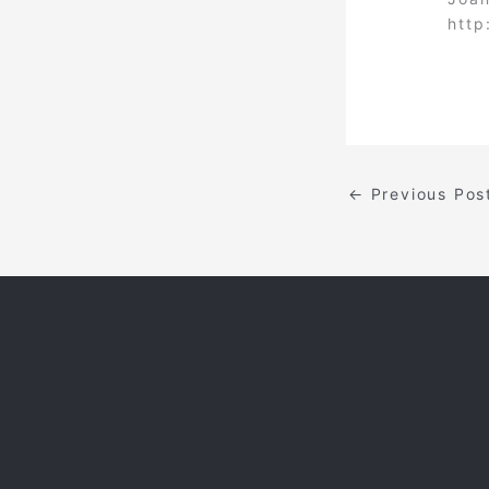
http
←
Previous Pos