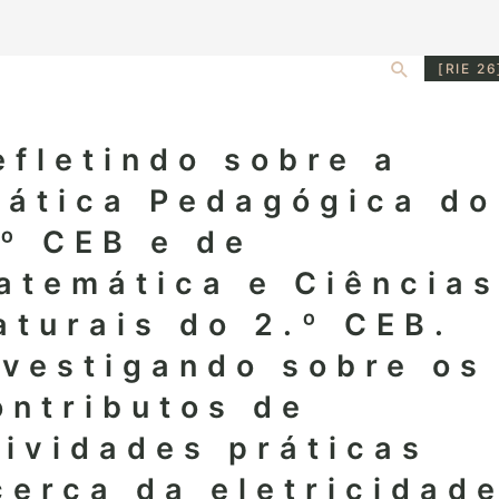
Search
[RIE 26
efletindo sobre a
rática Pedagógica do
.º CEB e de
atemática e Ciência
aturais do 2.º CEB.
nvestigando sobre os
ontributos de
tividades práticas
cerca da eletricidad