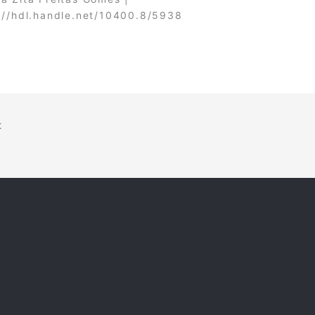
://hdl.handle.net/10400.8/5938
t