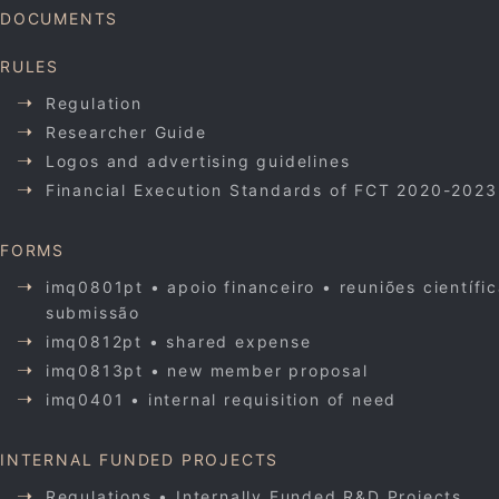
DOCUMENTS
RULES
Regulation
Researcher Guide
Logos and advertising guidelines
Financial Execution Standards of FCT 2020-2023
FORMS
imq0801pt • apoio financeiro • reuniões científi
submissão
imq0812pt • shared expense
imq0813pt • new member proposal
imq0401 • internal requisition of need
INTERNAL FUNDED PROJECTS
Regulations • Internally Funded R&D Projects