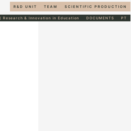
R&D UNIT
TEAM
SCIENTIFIC PRODUCTION
] Research & Innovation in Education
DOCUMENTS
PT
s
e