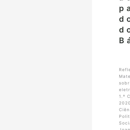
p
d
d
B
Refl
Mate
sobr
elet
1.º 
2020
Ciên
Poli
Soci
Joan