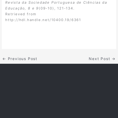
Revista da Sociedade Portuguesa de Ciências da
Educação, 8 e 9
(09-10), 121-134.
Retrieved from
http://hdl.handle.net/10400.19/6361
←
Previous Post
Next Post
→