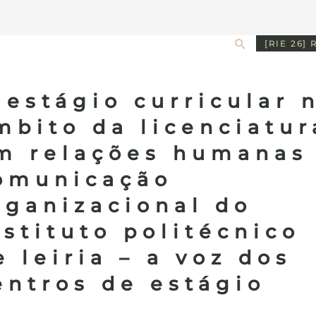
Search
[RIE 26] 
 estágio curricular 
mbito da licenciatur
m relações humanas
omunicação
rganizacional do
nstituto politécnico
e leiria – a voz dos
entros de estágio