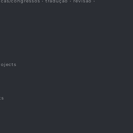
icas/congressos • tradução • revisão •
rojects
ts