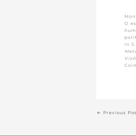
Mont
O es
huma
poli
In S
Meto
Visõ
Coi
←
Previous Po