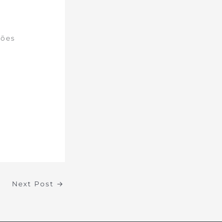
ções
Next Post
→