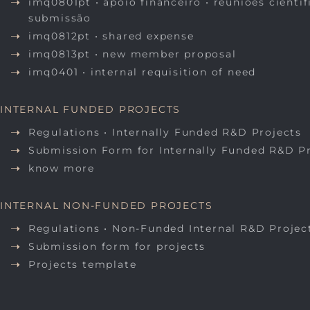
imq0801pt • apoio financeiro • reuniões científ
submissão
imq0812pt • shared expense
imq0813pt • new member proposal
imq0401 • internal requisition of need
INTERNAL FUNDED PROJECTS
Regulations • Internally Funded R&D Projects
Submission Form for Internally Funded R&D P
know more
INTERNAL NON-FUNDED PROJECTS
Regulations • Non-Funded Internal R&D Projec
Submission form for projects
Projects template