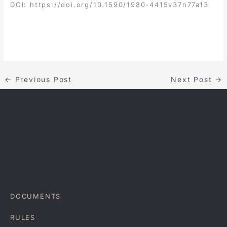
DOI:
https://doi.org/10.1590/1980-4415v37n77a13
←
Previous Post
Next Post
→
DOCUMENTS
RULES