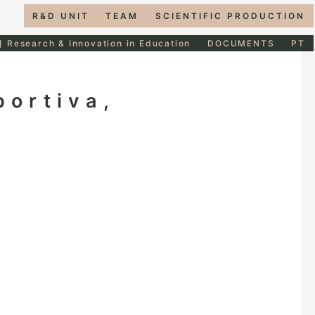
R&D UNIT
TEAM
SCIENTIFIC PRODUCTION
] Research & Innovation in Education
DOCUMENTS
PT
ortiva,