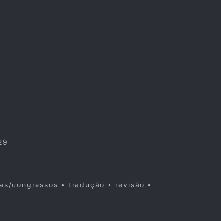
29
cas/congressos • tradução • revisão •