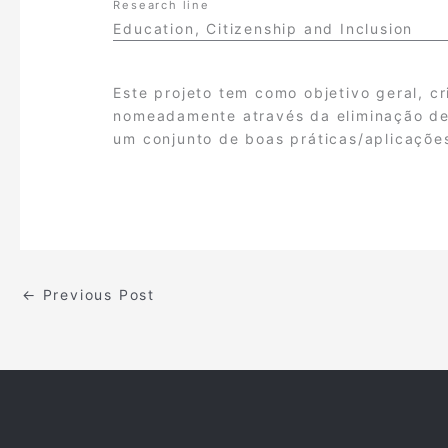
Research line
Education, Citizenship and Inclusion
Este projeto tem como objetivo geral, c
nomeadamente através da eliminação de 
um conjunto de boas práticas/aplicaçõe
←
Previous Post