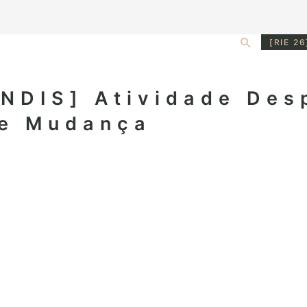
Search
[RIE 26
DIS] Atividade Desp
 e Mudança