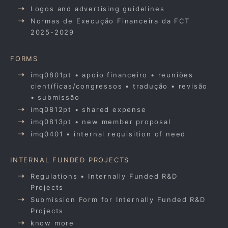
Logos and advertising guidelines
Normas de Execução Financeira da FCT
2025-2029
FORMS
imq0801pt • apoio financeiro • reuniões
científicas/congressos • tradução • revisão
• submissão
imq0812pt • shared expense
imq0813pt • new member proposal
imq0401 • internal requisition of need
INTERNAL FUNDED PROJECTS
Regulations • Internally Funded R&D
Projects
Submission Form for Internally Funded R&D
Projects
know more