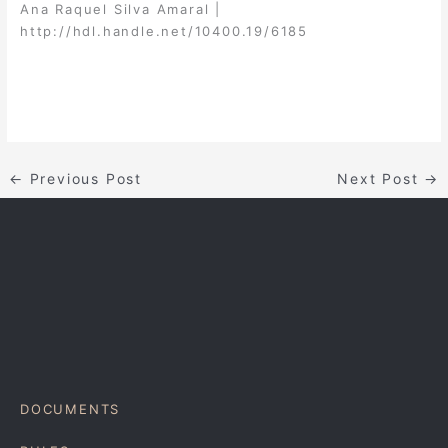
Ana Raquel Silva Amaral |
http://hdl.handle.net/10400.19/6185
←
Previous Post
Next Post
→
DOCUMENTS