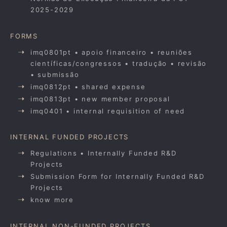
2025-2029
FORMS
imq0801pt • apoio financeiro • reuniões
científicas/congressos • tradução • revisão
• submissão
imq0812pt • shared expense
imq0813pt • new member proposal
imq0401 • internal requisition of need
INTERNAL FUNDED PROJECTS
Regulations • Internally Funded R&D
Projects
Submission Form for Internally Funded R&D
Projects
know more
INTERNAL NON-FUNDED PROJECTS