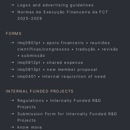
Logos and advertising guidelines
Normas de Execução Financeira da FCT
2025-2029
FORMS
imq0801pt • apoio financeiro • reuniões
científicas/congressos • tradução • revisão
• submissão
imq0812pt • shared expense
imq0813pt • new member proposal
imq0401 • internal requisition of need
INTERNAL FUNDED PROJECTS
Regulations • Internally Funded R&D
Projects
Submission Form for Internally Funded R&D
Projects
know more