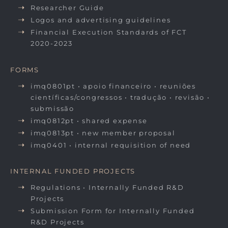
Researcher Guide
Logos and advertising guidelines
Financial Execution Standards of FCT
2020-2023
FORMS
imq0801pt • apoio financeiro • reuniões
científicas/congressos • tradução • revisão •
submissão
imq0812pt • shared expense
imq0813pt • new member proposal
imq0401 • internal requisition of need
INTERNAL FUNDED PROJECTS
Regulations • Internally Funded R&D
Projects
Submission Form for Internally Funded
R&D Projects