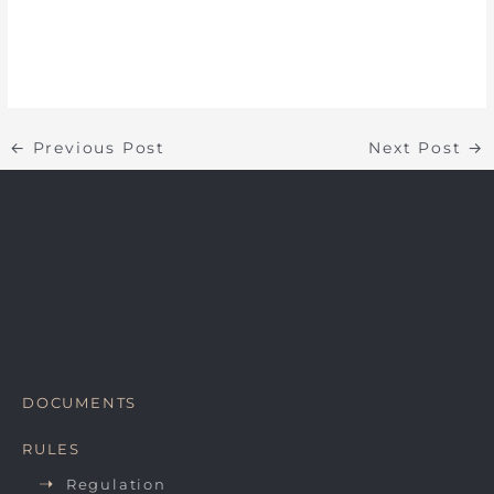
←
Previous Post
Next Post
→
DOCUMENTS
RULES
Regulation