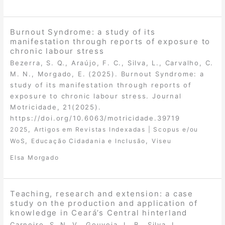
Burnout Syndrome: a study of its
manifestation through reports of exposure to
chronic labour stress
Bezerra, S. Q., Araújo, F. C., Silva, L., Carvalho, C.
M. N., Morgado, E. (2025). Burnout Syndrome: a
study of its manifestation through reports of
exposure to chronic labour stress. Journal
Motricidade, 21(2025).
https://doi.org/10.6063/motricidade.39719
,
2025
Artigos em Revistas Indexadas | Scopus e/ou
,
,
WoS
Educação Cidadania e Inclusão
Viseu
Elsa Morgado
Teaching, research and extension: a case
study on the production and application of
knowledge in Ceará’s Central hinterland
Carneiro, S. N. V., Gouveia, L. B., Silva, L.,