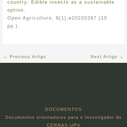
country: Edible insects as a sustainable
option
.
Open Agriculture, 9(1):e20220287 (10
pp.).
←
Previous Artigo
Next Artigo
→
DOCUMENTOS
Documentos orientadores para o Investigador do
CERNAS-UPV