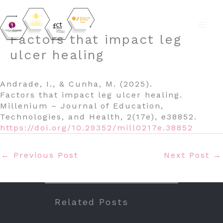
Skip
Factors that impact leg
to
ulcer healing
content
Andrade, I., & Cunha, M. (2025).
Factors that impact leg ulcer healing.
Millenium – Journal of Education,
Technologies, and Health, 2(17e), e38852.
https://doi.org/10.29352/mill0217e.38852
←
Previous Post
Next Post
→
Related Posts