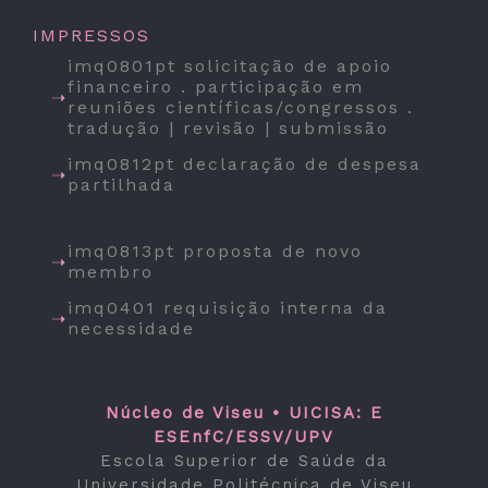
IMPRESSOS
imq0801pt solicitação de apoio
financeiro . participação em
reuniões científicas/congressos .
tradução | revisão | submissão
imq0812pt declaração de despesa
partilhada
imq0813pt proposta de novo
membro
imq0401 requisição interna da
necessidade
Núcleo de Viseu • UICISA: E
ESEnfC/ESSV/UPV
Escola Superior de Saúde da
Universidade Politécnica de Viseu