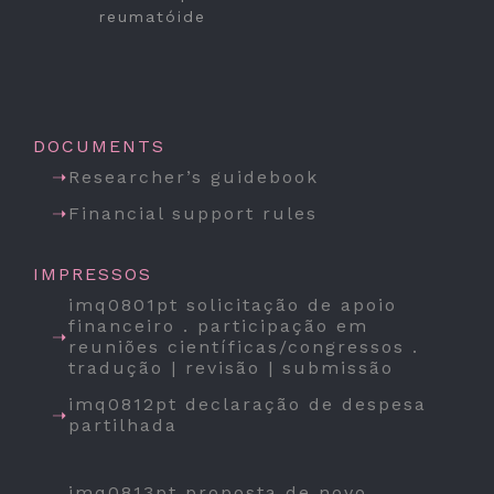
reumatóide
DOCUMENTS
Researcher’s guidebook
Financial support rules
IMPRESSOS
imq0801pt solicitação de apoio
financeiro . participação em
reuniões científicas/congressos .
tradução | revisão | submissão
imq0812pt declaração de despesa
partilhada
imq0813pt proposta de novo