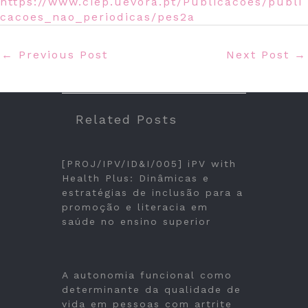
https://www.ciep.uevora.pt/Publicacoes/publi
cacoes_nao_periodicas/pes2a
←
Previous Post
Next Post
→
Related Posts
[PROJ/IPV/ID&I/005] iPV with
Health Plus: Dinâmicas e
estratégias de inclusão para a
promoção e literacia em
saúde no ensino superior
A autonomia funcional como
determinante da qualidade de
vida em pessoas com artrite