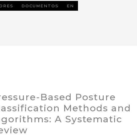
ORES
DOCUMENTOS
EN
ressure-Based Posture
lassification Methods and
lgorithms: A Systematic
eview