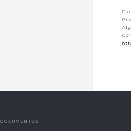
Fon
Pre
Alg
Com
htt
DOCUMENTOS