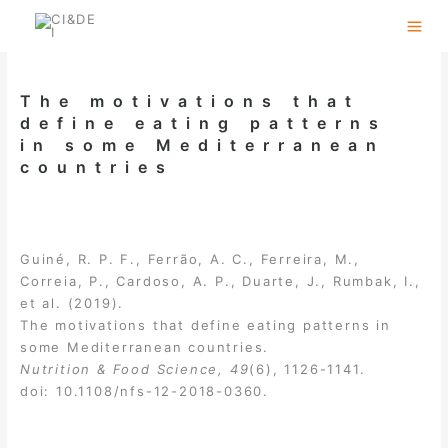
Skip
to
content
The motivations that
define eating patterns
in some Mediterranean
countries
Guiné, R. P. F., Ferrão, A. C., Ferreira, M.,
Correia, P., Cardoso, A. P., Duarte, J., Rumbak, I.,
et al. (2019).
The motivations that define eating patterns in
some Mediterranean countries.
Nutrition & Food Science, 49
(6), 1126-1141.
doi:
10.1108/nfs-12-2018-0360
.