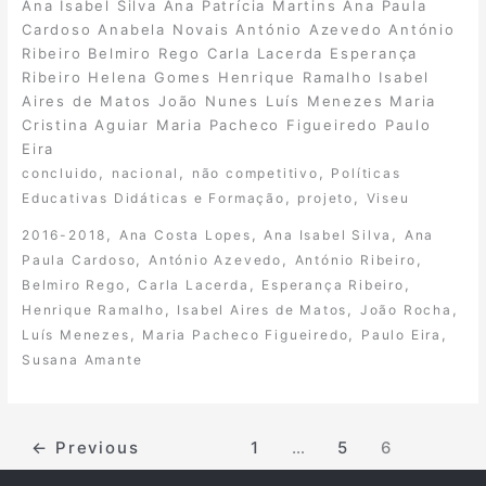
Ana Isabel Silva Ana Patrícia Martins Ana Paula
Cardoso Anabela Novais António Azevedo António
Ribeiro Belmiro Rego Carla Lacerda Esperança
Ribeiro Helena Gomes Henrique Ramalho Isabel
Aires de Matos João Nunes Luís Menezes Maria
Cristina Aguiar Maria Pacheco Figueiredo Paulo
Eira
,
,
,
concluido
nacional
não competitivo
Políticas
,
,
Educativas Didáticas e Formação
projeto
Viseu
,
,
,
2016-2018
Ana Costa Lopes
Ana Isabel Silva
Ana
,
,
,
Paula Cardoso
António Azevedo
António Ribeiro
,
,
,
Belmiro Rego
Carla Lacerda
Esperança Ribeiro
,
,
,
Henrique Ramalho
Isabel Aires de Matos
João Rocha
,
,
,
Luís Menezes
Maria Pacheco Figueiredo
Paulo Eira
Susana Amante
←
Previous
1
…
5
6