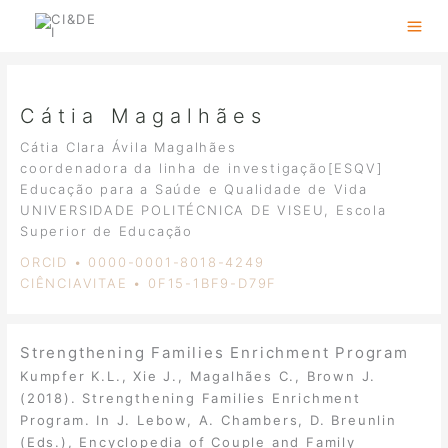
Skip
to
content
Cátia Magalhães
Cátia Clara Ávila Magalhães
coordenadora da linha de investigação[ESQV]
Educação para a Saúde e Qualidade de Vida
UNIVERSIDADE POLITÉCNICA DE VISEU, Escola
Superior de Educação
ORCID • 0000-0001-8018-4249
CIÊNCIAVITAE • 0F15-1BF9-D79F
Strengthening Families Enrichment Program
Kumpfer K.L., Xie J., Magalhães C., Brown J.
(2018). Strengthening Families Enrichment
Program. In J. Lebow, A. Chambers, D. Breunlin
(Eds.), Encyclopedia of Couple and Family