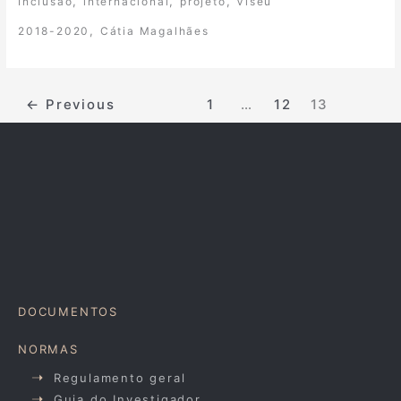
,
,
,
Inclusão
internacional
projeto
Viseu
,
2018-2020
Cátia Magalhães
←
Previous
1
…
12
13
DOCUMENTOS
NORMAS
Regulamento geral
Guia do Investigador