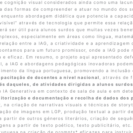
de cognição visual considerados ainda como uma lacu
ia das formas de compreender e atuar no mundo dos s
 enquanto abordagem didática que potencia a capacid
visível” através de tecnologia que permite essa relaçã
rá ser útil para alunos surdos que muitas vezes benef
plexos, especialmente em áreas como língua, matemát
elação entre a IAG, a criatividade e a aprendizagem da
pontamos para um futuro promissor, onde a IAG pode 
da e eficaz. Em resumo, o projeto aqui apresentado d
al, a IAG e abordagens pedagógicas inovadoras podem
mento da língua portuguesa, promovendo a inclusão e
apacitação de docentes a nível nacional
, através de 
s daqueles, de atividades dirigidas a alunos surdo
de IA Generativa em contexto de sala de aula e em det
itorização e documentação e recolha de dados dos 
 na criação de narrativas visuais e técnicas de storytel
etação de imagens em LGP, produção textual a partir 
partir de outros géneros literários, criação de sequê
ens a partir de texto poético, texto publicitário, etc
rtuguesa na criação de
prompts
* eficazes para instrui