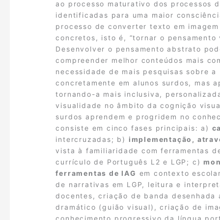
ao processo maturativo dos processos 
identificadas para uma maior consciênc
processo de converter texto em imagem
concretos, isto é, “tornar o pensamento 
Desenvolver o pensamento abstrato pode
compreender melhor conteúdos mais com
necessidade de mais pesquisas sobre a r
concretamente em alunos surdos, mas a
tornando-a mais inclusiva, personaliza
visualidade no âmbito da cognição visu
surdos aprendem e progridem no conheci
consiste em cinco fases principais: a)
c
intercruzadas; b)
implementação, atravé
vista à familiaridade com ferramentas 
currículo de Português L2 e LGP; c)
mon
ferramentas de IAG
em contexto escolar,
de narrativas em LGP, leitura e interpr
docentes, criação de banda desenhada a 
dramático (guião visual), criação de imag
conhecimento progressivo da língua po