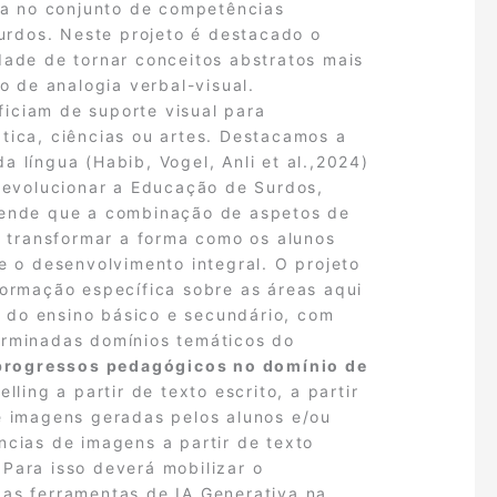
na no conjunto de competências
urdos. Neste projeto é destacado o
ade de tornar conceitos abstratos mais
o de analogia verbal-visual.
iciam de suporte visual para
ica, ciências ou artes. Destacamos a
 língua (Habib, Vogel, Anli et al.,2024)
revolucionar a Educação de Surdos,
efende que a combinação de aspetos de
 transformar a forma como os alunos
 o desenvolvimento integral. O projeto
formação específica sobre as áreas aqui
s
do ensino básico e secundário, com
erminadas domínios temáticos do
progressos pedagógicos no domínio de
ling a partir de texto escrito, a partir
de imagens geradas pelos alunos e/ou
ncias de imagens a partir de texto
. Para isso deverá mobilizar o
r as ferramentas de IA Generativa na