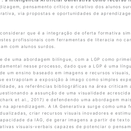
izagem, pensamento crítico e criativo dos alunos surd
erativa, via propostas e oportunidades de aprendizag
onsiderar que é a integração de oferta formativa simi
estes profissionais com ferramentas de literacia no c
lham com alunos surdos.
e de uma abordagem bilíngue, com a LGP como primeir
ndamental nesse processo, dado que a LGP é uma língu
 de um ensino baseado em imagens e recursos visuais,
e extrapolam a exposição à imago como simples exper
idade, as referências bibliográficas na área criticam
uestionando a assunção de uma visualidade acrescida
schark et al., 2017) e defendendo uma abordagem mai
de na aprendizagem. A IA Generativa surge como uma 
dualizadas, criar recursos visuais inovadores e estimu
pacidade da IAG, de gerar imagens a partir de texto e
rativas visuais-verbais capazes de potenciar o pensam