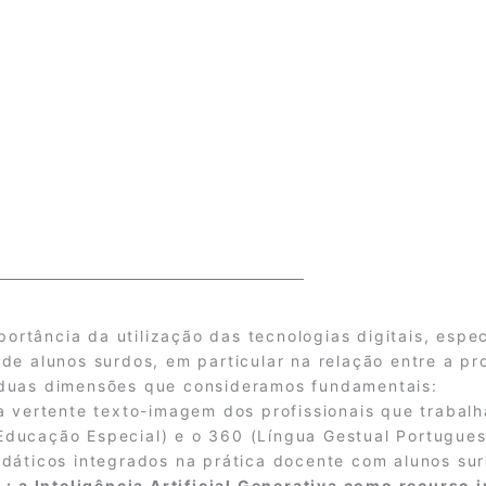
portância da utilização das tecnologias digitais, espec
 de alunos surdos, em particular na relação entre a 
 duas dimensões que consideramos fundamentais:
a vertente texto-imagem dos profissionais que trabal
Educação Especial) e o 360 (Língua Gestual Portugue
idáticos integrados na prática docente com alunos su
 : a Inteligência Artificial Generativa como recurso