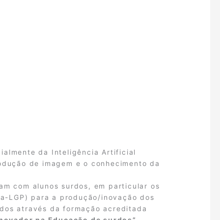
ialmente da Inteligência Artificial
produção de imagem e o conhecimento da
ham com alunos surdos, em particular os
sa-LGP) para a produção/inovação dos
rdos através da formação acreditada
 inovador na Educação de surdos”
.