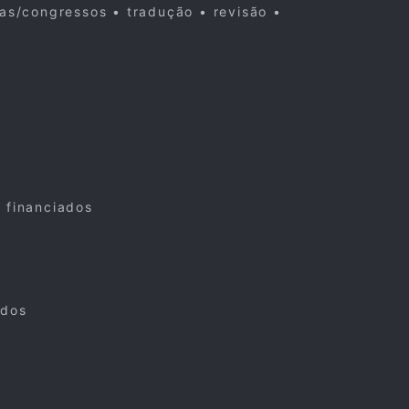
cas/congressos • tradução • revisão •
s financiados
ados