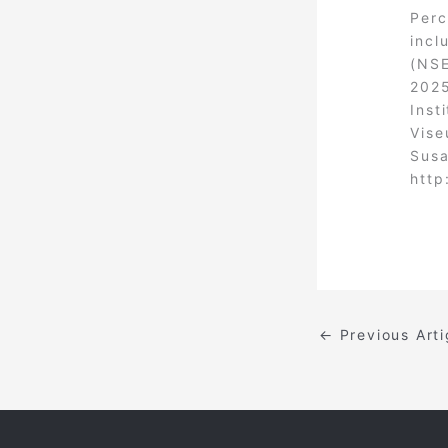
Perc
incl
(NSE
2025
Inst
Vise
Susa
http
←
Previous Art