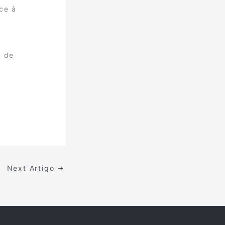
ce à
o de
Next Artigo
→