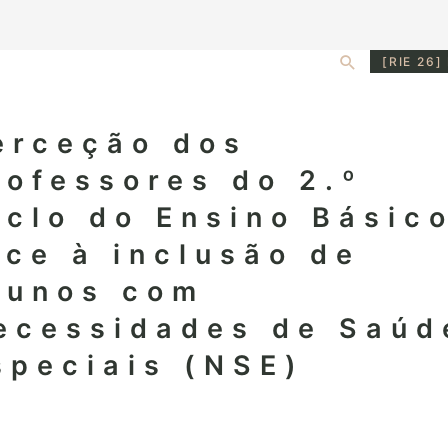
Search
[RIE 26]
erceção dos
rofessores do 2.º
iclo do Ensino Básic
ace à inclusão de
lunos com
ecessidades de Saúd
speciais (NSE)