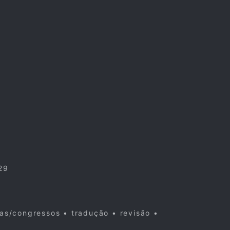
29
cas/congressos • tradução • revisão •