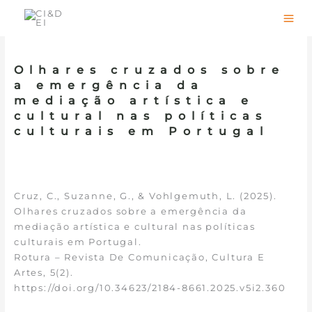
Skip
to
content
Olhares cruzados sobre
a emergência da
mediação artística e
cultural nas políticas
culturais em Portugal
Cruz, C., Suzanne, G., & Vohlgemuth, L. (2025).
Olhares cruzados sobre a emergência da
mediação artística e cultural nas políticas
culturais em Portugal.
Rotura – Revista De Comunicação, Cultura E
Artes, 5(2).
https://doi.org/10.34623/2184-8661.2025.v5i2.360