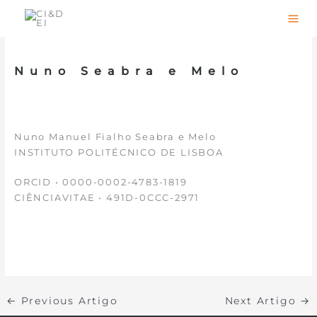
Skip
to
content
Nuno Seabra e Melo
Nuno Manuel Fialho Seabra e Melo
INSTITUTO POLITÉCNICO DE LISBOA
ORCID • 0000-0002-4783-1819
CIÊNCIAVITAE • 491D-0CCC-2971
←
Previous Artigo
Next Artigo
→