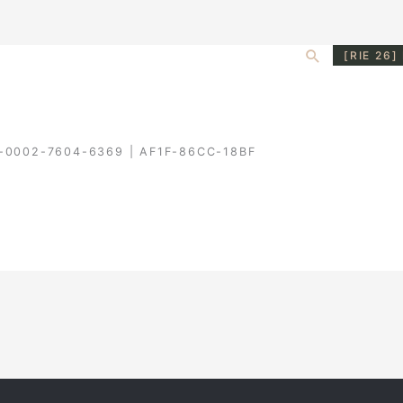
Search
[RIE 26]
-0002-7604-6369
|
AF1F-86CC-18BF