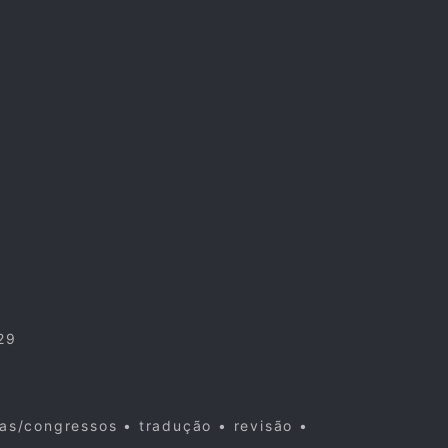
29
cas/congressos • tradução • revisão •