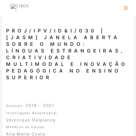
Skip
to
content
PROJ/IPV/ID&I/030 |
[JASM] JANELA ABERTA
SOBRE O MUNDO:
LÍNGUAS ESTRANGEIRAS,
CRIATIVIDADE
MULTIMODAL E INOVAÇÃO
PEDAGÓGICA NO ENSINO
SUPERIOR
2019 – 2021
Duração:
Investigador Responsável
Véronique Delplancq
Membros da Equipa
Ana Maria Costa