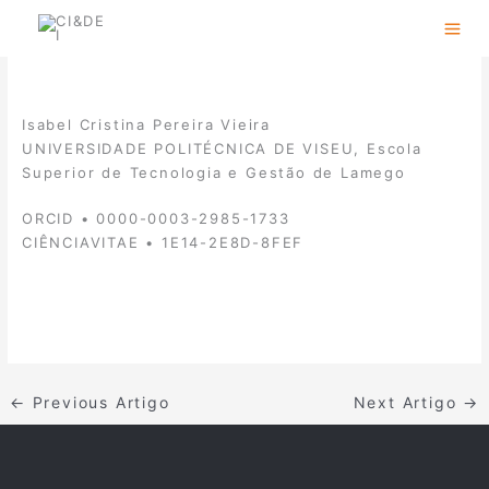
Skip
to
content
Isabel Cristina Pereira Vieira
UNIVERSIDADE POLITÉCNICA DE VISEU, Escola
Superior de Tecnologia e Gestão de Lamego
ORCID • 0000-0003-2985-1733
CIÊNCIAVITAE • 1E14-2E8D-8FEF
←
Previous Artigo
Next Artigo
→