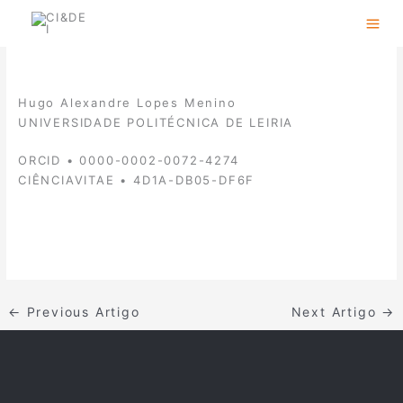
Skip
to
content
Hugo Alexandre Lopes Menino
UNIVERSIDADE POLITÉCNICA DE LEIRIA
ORCID • 0000-0002-0072-4274
CIÊNCIAVITAE • 4D1A-DB05-DF6F
←
Previous Artigo
Next Artigo
→