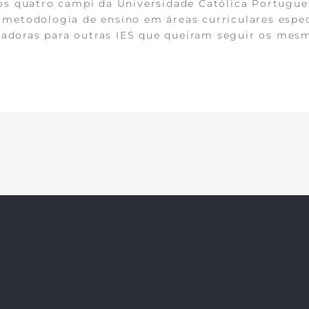
s quatro campi da Universidade Católica Portuguesa
a metodologia de ensino em áreas curriculares espec
tadoras para outras IES que queiram seguir os mes