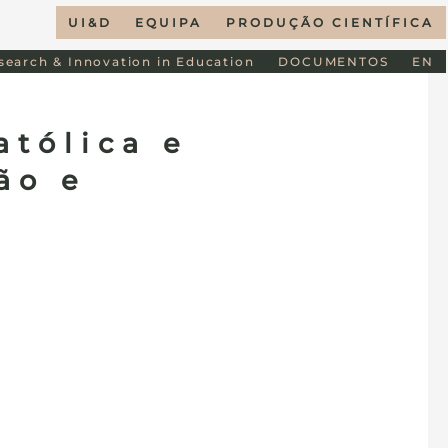
UI&D
EQUIPA
PRODUÇÃO CIENTÍFICA
esearch & Innovation in Education
DOCUMENTOS
EN
atólica e
ão e