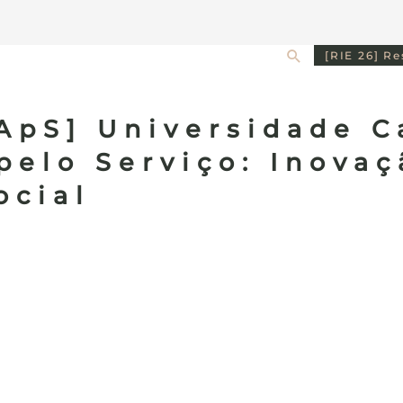
Search
[RIE 26] R
ApS] Universidade C
elo Serviço: Inovaç
ocial