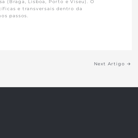
 (Braga, Lisboa, Porto e Viseu). O
íficas e transversais dentro da
mos passos.
Next Artigo
→