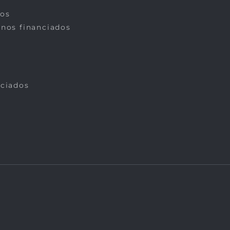
dos
rnos financiados
nciados