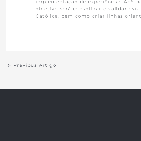
implementação de experiências ApS no
objetivo será consolidar e validar est
Católica, bem como criar linhas orien
←
Previous Artigo