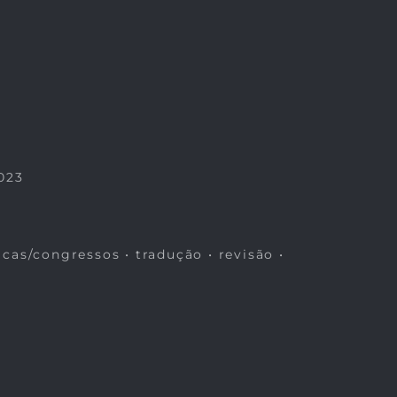
023
icas/congressos • tradução • revisão •