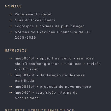
NORMAS
Regulamento geral
Guia do Investigador
Logótipos e normas de publicitação
Normas de Execução Financeira da FCT
2025-2029
IMPRESSOS
imq0801pt • apoio financeiro • reuniões
científicas/congressos • tradução • revisão
• submissão
imq0812pt • declaração de despesa
partilhada
imq0813pt • proposta de novo membro
imq0401 • requisição interna da
necessidade
PROJETOS INTERNOS FINANCIADOS