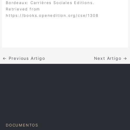
Bordeaux: Carrières Sociales Editions.
Retrieved from
https://books.openedition.org/cse/1308
←
Previous Artigo
Next Artigo
→
DOCUMENTOS