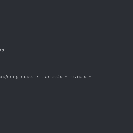
23
cas/congressos • tradução • revisão •