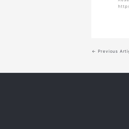
http
←
Previous Art