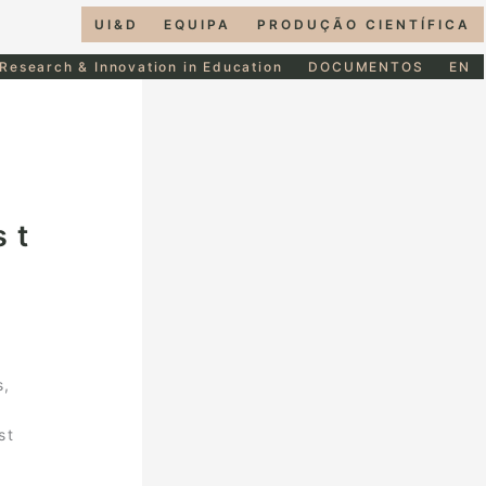
UI&D
EQUIPA
PRODUÇÃO CIENTÍFICA
 Research & Innovation in Education
DOCUMENTOS
EN
st
s,
st