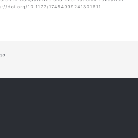
s://doi.org/10.1177/17454999241301611
igo