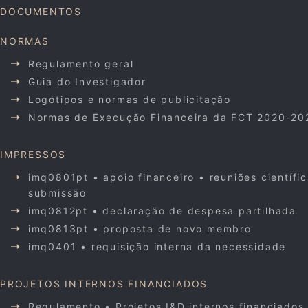
DOCUMENTOS
NORMAS
Regulamento geral
Guia do Investigador
Logótipos e normas de publicitação
Normas de Execução Financeira da FCT 2020-20
IMPRESSOS
imq0801pt • apoio financeiro • reuniões científi
submissão
imq0812pt • declaração de despesa partilhada
imq0813pt • proposta de novo membro
imq0401 • requisição interna da necessidade
PROJETOS INTERNOS FINANCIADOS
Regulamento • Projetos I&D internos financiados