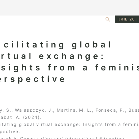
Search
[RIE 26]
acilitating global
irtual exchange:
nsights from a femini
erspective
y, S., Walaszczyk, J., Martins, M. L., Fonseca, P., Bus
Rabat, A. (2024).
litating global virtual exchange: Insights from a femini
pective.
arch in Comparative and International Education.