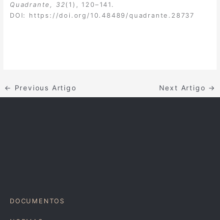
Quadrante, 32
(1), 120–141.
DOI:
https://doi.org/10.48489/quadrante.28737
←
Previous Artigo
Next Artigo
→
DOCUMENTOS