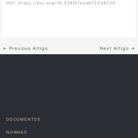
DOI:
https://doi.org/10.3390/foods12234229
←
Previous Artigo
Next Artigo
→
DOCUMENTOS
NORMAS